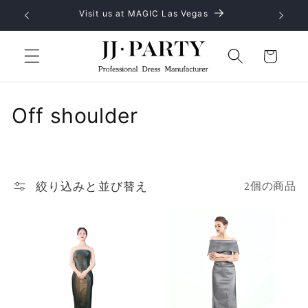
コンテ
Visit us at MAGIC Las Vegas
No 
ンツに
進む
カ
ー
ト
コ
Off shoulder
レ
ク
絞り込みと並び替え
2個の商品
シ
ョ
ン
: