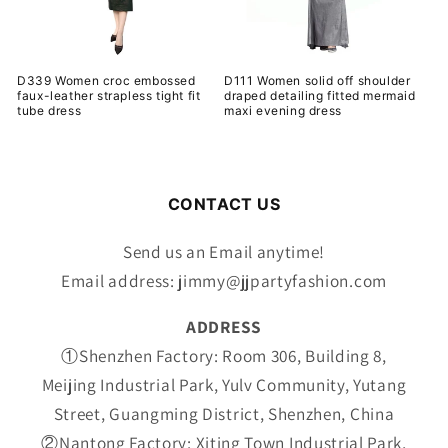
D339 Women croc embossed
D111 Women solid off shoulder
faux-leather strapless tight fit
draped detailing fitted mermaid
tube dress
maxi evening dress
通
通
常
常
価
価
CONTACT US
格
格
Send us an Email anytime!
Email address: jimmy@jjpartyfashion.com
ADDRESS
①Shenzhen Factory: Room 306, Building 8,
Meijing Industrial Park, Yulv Community, Yutang
Street, Guangming District, Shenzhen, China
②Nantong Factory: Xiting Town Industrial Park,