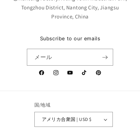
Tongzhou District, Nantong City, Jiangsu
Province, China
Subscribe to our emails
メール
Facebook
Instagram
YouTube
TikTok
Pinterest
国/地域
アメリカ合衆国 | USD $